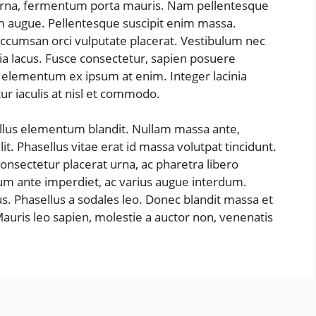
 urna, fermentum porta mauris. Nam pellentesque
tum augue. Pellentesque suscipit enim massa.
cumsan orci vulputate placerat. Vestibulum nec
inia lacus. Fusce consectetur, sapien posuere
 id elementum ex ipsum at enim. Integer lacinia
ur iaculis at nisl et commodo.
ellus elementum blandit. Nullam massa ante,
t. Phasellus vitae erat id massa volutpat tincidunt.
 consectetur placerat urna, ac pharetra libero
um ante imperdiet, ac varius augue interdum.
sus. Phasellus a sodales leo. Donec blandit massa et
auris leo sapien, molestie a auctor non, venenatis