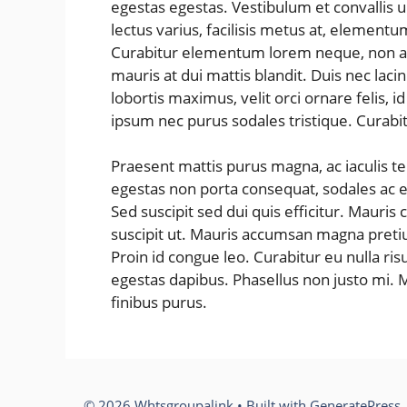
egestas egestas. Vestibulum et convallis
lectus varius, facilisis metus at, elemen
Curabitur elementum lorem neque, non ac
mauris at dui mattis blandit. Duis nec lac
lobortis maximus, velit orci ornare felis,
ipsum nec purus sodales tristique. Curabit
Praesent mattis purus magna, ac iaculis t
egestas non porta consequat, sodales ac eli
Sed suscipit sed dui quis efficitur. Mauris
suscipit ut. Mauris accumsan magna preti
Proin id congue leo. Curabitur eu nulla ri
egestas dapibus. Phasellus non justo mi. M
finibus purus.
© 2026 Whtsgroupalink
• Built with
GeneratePress